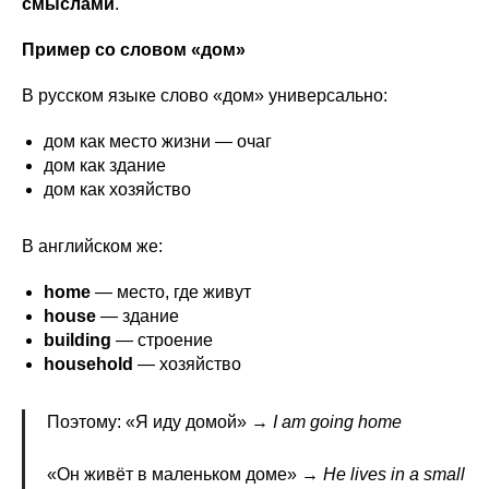
смыслами
.
Пример со словом «дом»
В русском языке слово «дом» универсально:
дом как место жизни — очаг
дом как здание
дом как хозяйство
В английском же:
home
— место, где живут
house
— здание
building
— строение
household
— хозяйство
Поэтому: «Я иду домой» →
I am going home
«Он живёт в маленьком доме» →
He lives in a small