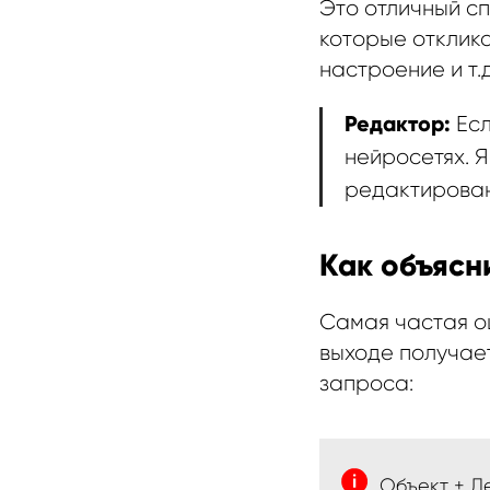
Это отличный с
которые отклик
настроение и т.д
Редактор:
Есл
нейросетях. 
редактирова
Как объясн
Самая частая ош
выходе получае
запроса:
Объект + Д