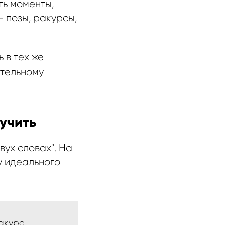
ть моменты,
 позы, ракурсы,
 в тех же
ительному
лучить
вух словах". На
у идеального
Ракурс