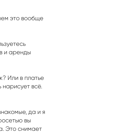
чем это вообще
льзуетесь
в и аренды
к? Или в платье
 нарисует всё.
накомые, да и я
росетью вы
а. Это снимает