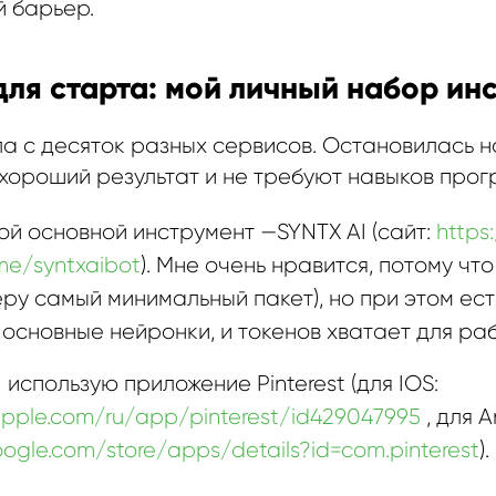
й барьер.
для старта: мой личный набор ин
а с десяток разных сервисов. Остановилась н
 хороший результат и не требуют навыков про
й основной инструмент —SYNTX AI (сайт:
https:
.me/syntxaibot
). Мне очень нравится, потому чт
ру самый минимальный пакет), но при этом ест
основные нейронки, и токенов хватает для ра
 использую приложение Pinterest (для IOS:
apple.com/ru/app/pinterest/id429047995
, для A
google.com/store/apps/details?id=com.pinterest
).