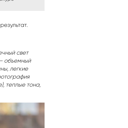
результат.
ечный свет
 — объемный
ны, легкие
 фотография
), теплые тона,