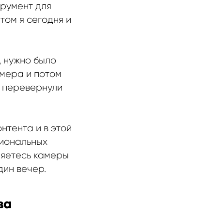
трумент для
том я сегодня и
, нужно было
имера и потом
и перевернули
нтента и в этой
сиональных
няетесь камеры
дин вечер.
ва