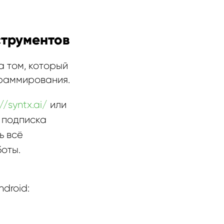
струментов
а том, который
граммирования.
//syntx.ai/
или
о подписка
ь всё
боты.
ndroid: