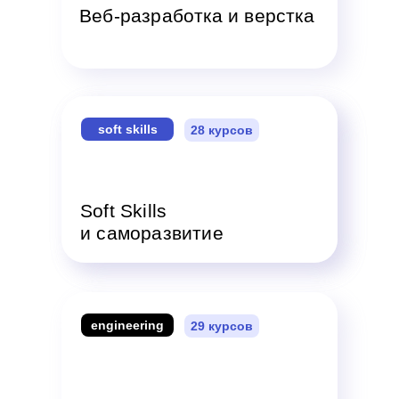
Веб-разработка и верстка
soft skills
1C
28 курсов
9 курсов
Soft Skills
Курсы по программам 1C
и саморазвитие
engineering
29 курсов