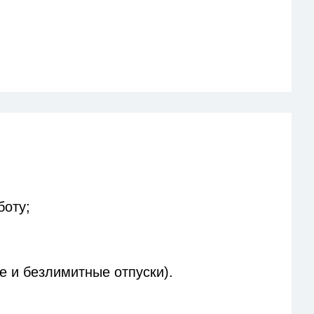
боту;
е и безлимитные отпуски).