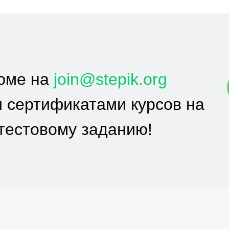
юме на
join@stepik.org
и сертификатами курсов на
к тестовому заданию!